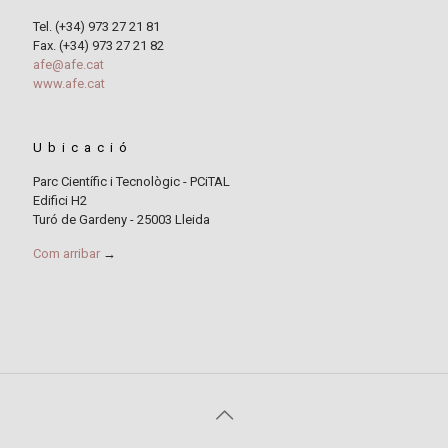
Tel. (+34) 973 27 21 81
Fax. (+34) 973 27 21 82
afe@afe.cat
www.afe.cat
Ubicació
Parc Científic i Tecnològic - PCiTAL
Edifici H2
Turó de Gardeny - 25003 Lleida
Com arribar
→