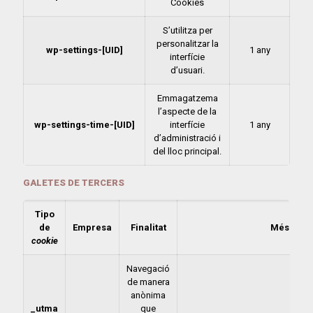
Cookies
S’utilitza per
personalitzar la
wp-settings-[UID]
1 any
interfície
d’usuari.
Emmagatzema
l’aspecte de la
wp-settings-time-[UID]
interfície
1 any
d’administració i
del lloc principal.
GALETES DE TERCERS
Tipo
de
Empresa
Finalitat
Més Info
cookie
Navegació
de manera
anònima
_utma
que