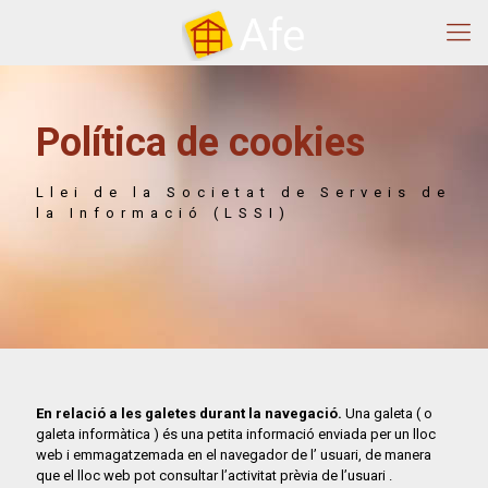
Política de cookies
Política de cookies
Llei de la Societat de Serveis de
la Informació (LSSI)
Llei de la Societat de Serveis de
la Informació (LSSI)
En relació a les galetes durant la navegació.
Una galeta ( o
galeta informàtica ) és una petita informació enviada per un lloc
web i emmagatzemada en el navegador de l’ usuari, de manera
que el lloc web pot consultar l’activitat prèvia de l’usuari .