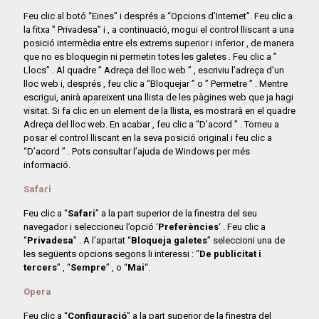
Feu clic al botó “Eines” i després a “Opcions d’Internet”. Feu clic a
la fitxa ” Privadesa” i , a continuació, mogui el control lliscant a una
posició intermèdia entre els extrems superior i inferior , de manera
que no es bloquegin ni permetin totes les galetes . Feu clic a ”
Llocs” . Al quadre ” Adreça del lloc web ” , escriviu l’adreça d’un
lloc web i, després , feu clic a “Bloquejar ” o ” Permetre ” . Mentre
escrigui, anirà apareixent una llista de les pàgines web que ja hagi
visitat. Si fa clic en un element de la llista, es mostrarà en el quadre
Adreça del lloc web. En acabar , feu clic a “D’acord ” . Torneu a
posar el control lliscant en la seva posició original i feu clic a
“D’acord ” . Pots consultar l’ajuda de Windows per més
informació.
Safari
Feu clic a “
Safari
” a la part superior de la finestra del seu
navegador i seleccioneu l’opció ‘
Preferències
‘ . Feu clic a
“
Privadesa
” . A l’apartat “
Bloqueja galetes
” seleccioni una de
les següents opcions segons li interessi : “
De publicitat i
tercers
” , “
Sempre
” , o “
Mai
“.
Opera
Feu clic a “
Configuració
” a la part superior de la finestra del