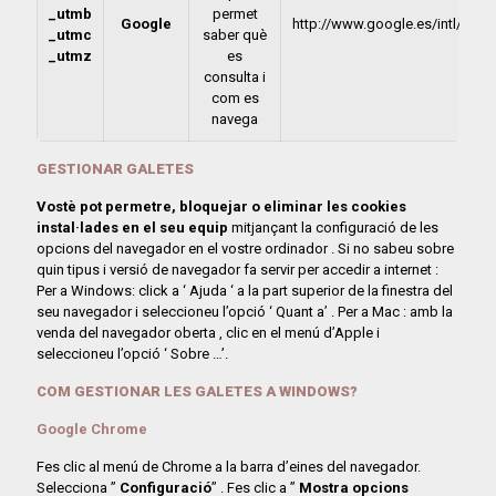
_utmb
permet
Google
http://www.google.es/intl/es/an
_utmc
saber què
_utmz
es
consulta i
com es
navega
GESTIONAR GALETES
Vostè pot permetre, bloquejar o eliminar les cookies
instal·lades en el seu equip
mitjançant la configuració de les
opcions del navegador en el vostre ordinador . Si no sabeu sobre
quin tipus i versió de navegador fa servir per accedir a internet :
Per a Windows: click a ‘ Ajuda ‘ a la part superior de la finestra del
seu navegador i seleccioneu l’opció ‘ Quant a’ . Per a Mac : amb la
venda del navegador oberta , clic en el menú d’Apple i
seleccioneu l’opció ‘ Sobre …’.
COM GESTIONAR LES GALETES A WINDOWS?
Google Chrome
Fes clic al menú de Chrome a la barra d’eines del navegador.
Selecciona ”
Configuració
” . Fes clic a ”
Mostra opcions