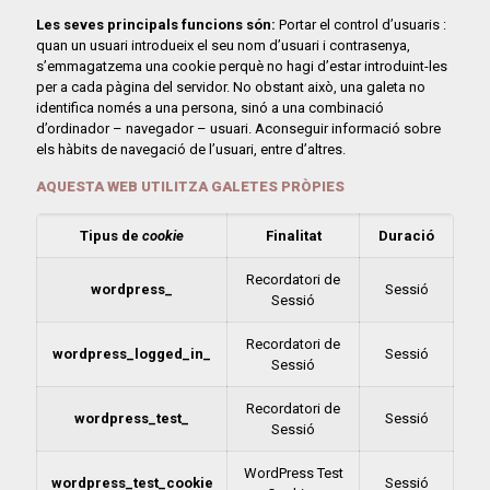
Les seves principals funcions són:
Portar el control d’usuaris :
quan un usuari introdueix el seu nom d’usuari i contrasenya,
s’emmagatzema una cookie perquè no hagi d’estar introduint-les
per a cada pàgina del servidor. No obstant això, una galeta no
identifica només a una persona, sinó a una combinació
d’ordinador – navegador – usuari. Aconseguir informació sobre
els hàbits de navegació de l’usuari, entre d’altres.
AQUESTA WEB UTILITZA GALETES PRÒPIES
Tipus de
cookie
Finalitat
Duració
Recordatori de
wordpress_
Sessió
Sessió
Recordatori de
wordpress_logged_in_
Sessió
Sessió
Recordatori de
wordpress_test_
Sessió
Sessió
WordPress Test
wordpress_test_cookie
Sessió