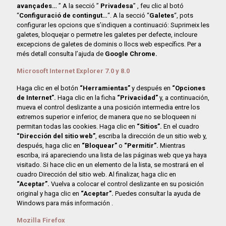
avançades…
” A la secció ”
Privadesa
” , feu clic al botó
“
Configuració de contingut…
“. A la secció “
Galetes
“, pots
configurar les opcions que s’indiquen a continuació: Suprimeix les
galetes, bloquejar o permetre les galetes per defecte, incloure
excepcions de galetes de dominis o llocs web específics. Per a
més detall consulta l’ajuda de
Google Chrome.
Microsoft Internet Explorer 7.0 y 8.0
Haga clic en el botón
“Herramientas”
y después en
“Opciones
de Internet”.
Haga clic en la ficha
“Privacidad”
y, a continuación,
mueva el control deslizante a una posición intermedia entre los
extremos superior e inferior, de manera que no se bloqueen ni
permitan todas las cookies. Haga clic en
“Sitios”.
En el cuadro
“Dirección del sitio web”
, escriba la dirección de un sitio web y,
después, haga clic en
“Bloquear”
o
“Permitir”.
Mientras
escriba, irá apareciendo una lista de las páginas web que ya haya
visitado. Si hace clic en un elemento de la lista, se mostrará en el
cuadro Dirección del sitio web. Al finalizar, haga clic en
“Aceptar”.
Vuelva a colocar el control deslizante en su posición
original y haga clic en
“Aceptar”.
Puedes consultar la ayuda de
Windows para más información .
Mozilla Firefox